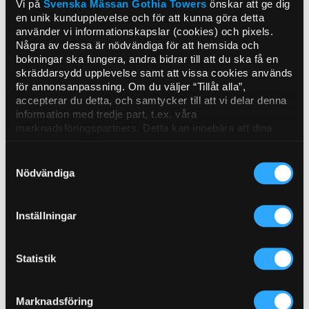
Vi på
Svenska Mässan
Gothia Towers
önskar att ge dig
en unik kundupplevelse och för att kunna göra detta
använder vi informationskapslar (cookies) och pixels.
Några av dessa är nödvändiga för att hemsida och
bokningar ska fungera, andra bidrar till att du ska få en
skräddarsydd upplevelse samt att vissa cookies används
Open all year round
för annonsanpassning. Om du väljer “Tillåt alla”,
accepterar du detta, och samtycker till att vi delar denna
That’s right.We’re open 365 days a year. The restaurant
information med tredje part, t.ex. våra
stays open on Christmas Eve, Midsummer’s Eve and
marknadsföringspartners. Detta kan innebära att dina
Easter, too. You and your party are always welcome on
data bearbetas i USA. Om du tackar nej använder vi
endast de viktigaste cookies och du kommer tyvärr inte
the 23rd floor, whether it’s an ordinary Tuesday, a lively
Samtyckesval
att få personanpassat innehåll. Välj “Visa detaljer” för att
Friday night or New Year’s Day.
Nödvändiga
få mer information och för att administrera dina alternativ.
Du kan när som helst ändra dina önskemål. Se mer
information i vår
dataskyddspolicy.
Inställningar
Opening hours
Book a table
Statistik
Marknadsföring