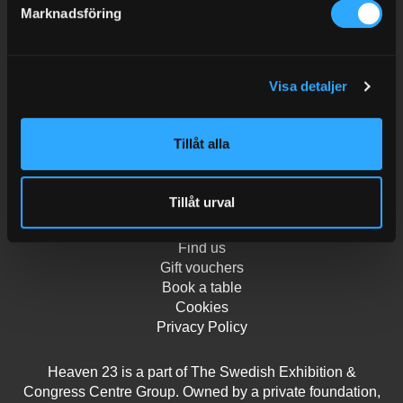
Heaven 23
Marknadsföring
Mässans gata 10
Sweden
Besöksadress
Visa detaljer
Gothia Towers Main entrance
Tillåt alla
Kontakt
restaurant@gothiatowers.com
+46 31-750 88 05
Tillåt urval
Find us
Gift vouchers
Book a table
Cookies
Privacy Policy
Heaven 23 is a part of The Swedish Exhibition &
Congress Centre Group. Owned by a private foundation,