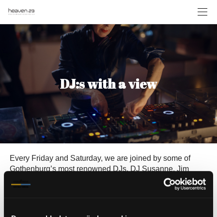
DJ:s with a view
Every Friday and Saturday, we are joined by some of
Gothenburg’s most renowned DJs. DJ Susanne, Jim
Elfving, DJ Def Lef, DeMonika, Martin Nowakowski, to
name just a few. So, a warm welcome to join us at
Heaven 23 and enjoy the music, the atmosphere, the
view, and fantastic cocktails.