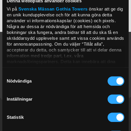
Denna webbplats använder cookies
Vi på
Svenska Mässan
Gothia Towers
önskar att ge dig
Our DJs are on summer break and will be back on 4
en unik kundupplevelse och för att kunna göra detta
September.
använder vi informationskapslar (cookies) och pixels.
Några av dessa är nödvändiga för att hemsida och
bokningar ska fungera, andra bidrar till att du ska få en
skräddarsydd upplevelse samt att vissa cookies används
för annonsanpassning. Om du väljer “Tillåt alla”,
accepterar du detta, och samtycker till att vi delar denna
information med tredje part, t.ex. våra
marknadsföringspartners. Detta kan innebära att dina
data bearbetas i USA. Om du tackar nej använder vi
endast de viktigaste cookies och du kommer tyvärr inte
Samtyckesval
att få personanpassat innehåll. Välj “Visa detaljer” för att
Nödvändiga
få mer information och för att administrera dina alternativ.
Du kan när som helst ändra dina önskemål. Se mer
information i vår
dataskyddspolicy.
Inställningar
Statistik
Postadress